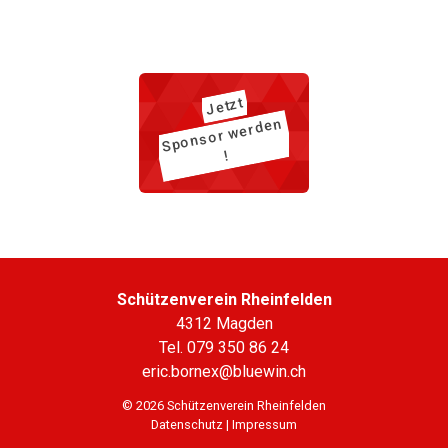
Jetzt
Spons
or
werden
!
Schützenverein Rheinfelden
4312 Magden
Tel. 079 350 86 24
eric.bornex@bluewin.ch
© 2026 Schützenverein Rheinfelden
Datenschutz
Impressum